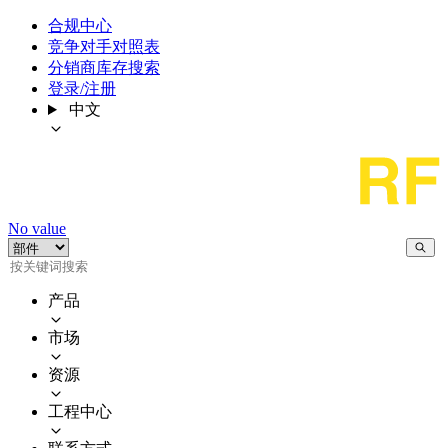
合规中心
竞争对手对照表
分销商库存搜索
登录/注册
中文
No value
产品
市场
资源
工程中心