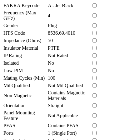
FAKRA Keycode
A - Jet Black
Frequency (Max
4
GHz)
Gender
Plug
HTS Code
8536.69.4010
Impedance (Ohms)
50
Insulator Material
PTFE
IP Rating
Not Rated
Isolated
No
Low PIM
No
Mating Cycles (Min)
100
Mil Qualified
Not Mil Qualified
Contains Magnetic
Non Magnetic
Materials
Orientation
Straight
Panel Mounting
Not Applicable
Feature
PFAS
Contains PFAS
Ports
1 (Single Port)