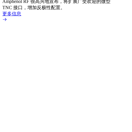
Amphenol RF 很高兴地宣布，将扩展广受欢迎的微型
Amp
TNC 接口，增加反极性配置。
专为低
更多信息
更多