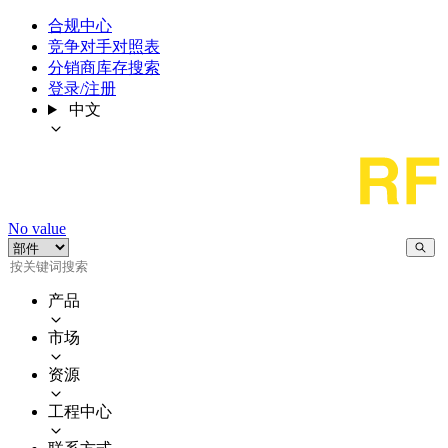
合规中心
竞争对手对照表
分销商库存搜索
登录/注册
中文
No value
产品
市场
资源
工程中心