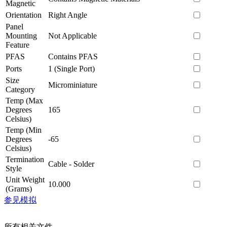
Magnetic
Orientation
Right Angle
Panel
Mounting
Not Applicable
Feature
PFAS
Contains PFAS
Ports
1 (Single Port)
Size
Microminiature
Category
Temp (Max
Degrees
165
Celsius)
Temp (Min
Degrees
-65
Celsius)
Termination
Cable - Solder
Style
Unit Weight
10.000
(Grams)
参见模拟
所有相关文件