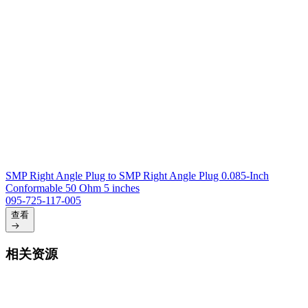
SMP Right Angle Plug to SMP Right Angle Plug 0.085-Inch
Conformable 50 Ohm 5 inches
095-725-117-005
查看
相关资源