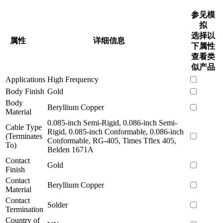
参见模
拟
选择以
属性
详细信息
下属性
查看类
似产品
Applications
High Frequency
Body Finish
Gold
Body
Beryllium Copper
Material
0.085-inch Semi-Rigid, 0.086-inch Semi-
Cable Type
Rigid, 0.085-inch Conformable, 0.086-inch
(Terminates
Conformable, RG-405, Times Tflex 405,
To)
Belden 1671A
Contact
Gold
Finish
Contact
Beryllium Copper
Material
Contact
Solder
Termination
Country of