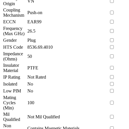
VN
Origin
Coupling
Push-on
Mechanism
ECCN
EAR99
Frequency
26.5
(Max GHz)
Gender
Plug
HTS Code
8536.69.4010
Impedance
50
(Ohms)
Insulator
PTFE
Material
IP Rating
Not Rated
Isolated
No
Low PIM
No
Mating
Cycles
100
(Min)
Mil
Not Mil Qualified
Qualified
Non
Contains Magnetic Materials