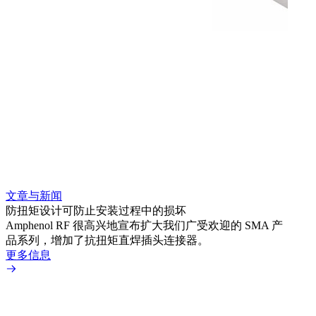
文章与新闻
文章
防扭矩设计可防止安装过程中的损坏
利用
Amphenol RF 很高兴地宣布扩大我们广受欢迎的 SMA 产
Amp
品系列，增加了抗扭矩直焊插头连接器。
专为低
更多信息
更多