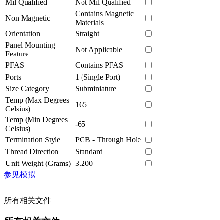
Mil Qualified
Not Mil Qualified
Contains Magnetic
Non Magnetic
Materials
Orientation
Straight
Panel Mounting
Not Applicable
Feature
PFAS
Contains PFAS
Ports
1 (Single Port)
Size Category
Subminiature
Temp (Max Degrees
165
Celsius)
Temp (Min Degrees
-65
Celsius)
Termination Style
PCB - Through Hole
Thread Direction
Standard
Unit Weight (Grams)
3.200
参见模拟
所有相关文件