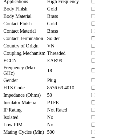
Applications
High Frequency
Body Finish
Gold
Body Material
Brass
Contact Finish
Gold
Contact Material
Brass
Contact Termination
Solder
Country of Origin
VN
Coupling Mechanism
Threaded
ECCN
EAR99
Frequency (Max
18
GHz)
Gender
Plug
HTS Code
8536.69.4010
Impedance (Ohms)
50
Insulator Material
PTFE
IP Rating
Not Rated
Isolated
No
Low PIM
No
Mating Cycles (Min)
500