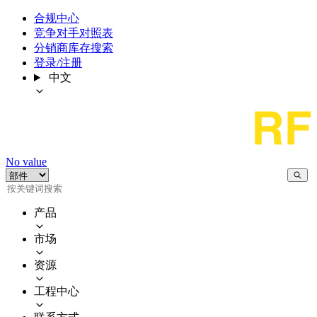
合规中心
竞争对手对照表
分销商库存搜索
登录/注册
中文
No value
产品
市场
资源
工程中心