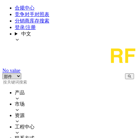
合规中心
竞争对手对照表
分销商库存搜索
登录/注册
中文
No value
产品
市场
资源
工程中心