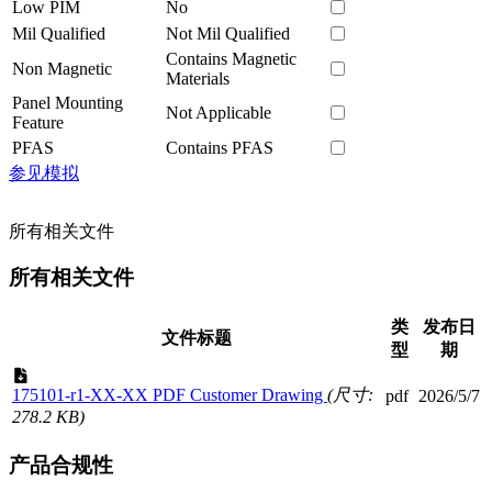
Low PIM
No
Mil Qualified
Not Mil Qualified
Contains Magnetic
Non Magnetic
Materials
Panel Mounting
Not Applicable
Feature
PFAS
Contains PFAS
参见模拟
所有相关文件
所有相关文件
类
发布日
文件标题
型
期
175101-r1-XX-XX PDF Customer Drawing
(尺寸:
pdf
2026/5/7
278.2 KB)
产品合规性