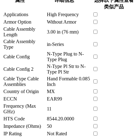
属性
详细信息
选择以下属性查看
类似产品
Applications
High Frequency
Armor Option
Without Armor
Cable Assembly
3.00 in (76 mm)
Length
Cable Assembly
in-Series
Type
N-Type Plug to N-
Cable Config
Type Plug
N-Type Pl Str to N-
Cable Config 2
Type Pl Str
Cable Type Cable
Hand Formable 0.085
Assemblies
Inch
Country of Origin
MX
ECCN
EAR99
Frequency (Max
11
GHz)
HTS Code
8544.20.0000
Impedance (Ohms)
50
IP Rating
Not Rated