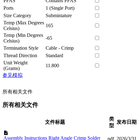
PFAS
Contains PFAS
Ports
1 (Single Port)
Size Category
Subminiature
Temp (Max Degrees
165
Celsius)
Temp (Min Degrees
-65
Celsius)
Termination Style
Cable - Crimp
Thread Direction
Standard
Unit Weight
11.800
(Grams)
参见模拟
所有相关文件
所有相关文件
类
文件标题
发布日期
型
Assembly Instructions Right Angle Crimp Solder
pdf
2026/3/31