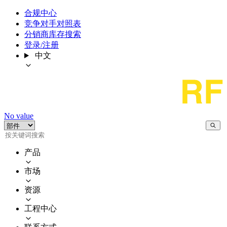
合规中心
竞争对手对照表
分销商库存搜索
登录/注册
中文
No value
产品
市场
资源
工程中心