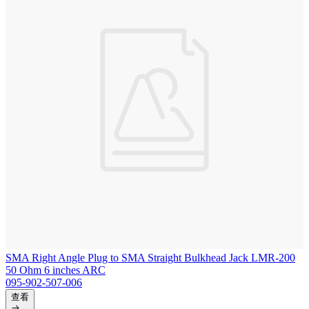
SMA Right Angle Plug to SMA Straight Bulkhead Jack LMR-200
50 Ohm 6 inches ARC
095-902-507-006
查看