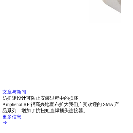
文章与新闻
文章
防扭矩设计可防止安装过程中的损坏
利用
Amphenol RF 很高兴地宣布扩大我们广受欢迎的 SMA 产
Amp
品系列，增加了抗扭矩直焊插头连接器。
专为低
更多信息
更多