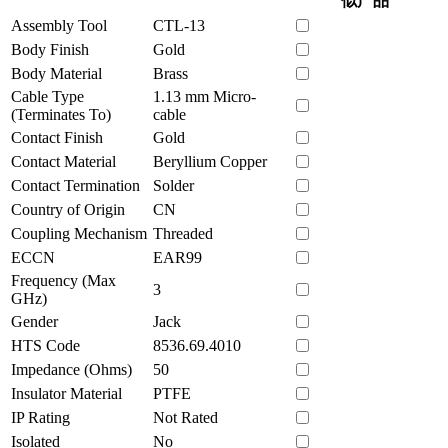
似产品
Assembly Tool
CTL-13
Body Finish
Gold
Body Material
Brass
Cable Type
1.13 mm Micro-
(Terminates To)
cable
Contact Finish
Gold
Contact Material
Beryllium Copper
Contact Termination
Solder
Country of Origin
CN
Coupling Mechanism
Threaded
ECCN
EAR99
Frequency (Max
3
GHz)
Gender
Jack
HTS Code
8536.69.4010
Impedance (Ohms)
50
Insulator Material
PTFE
IP Rating
Not Rated
Isolated
No