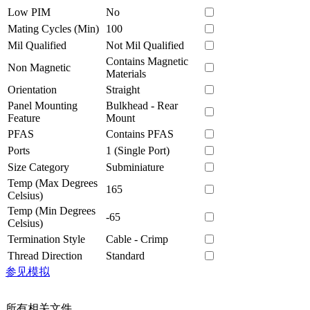
Low PIM
No
Mating Cycles (Min)
100
Mil Qualified
Not Mil Qualified
Contains Magnetic
Non Magnetic
Materials
Orientation
Straight
Panel Mounting
Bulkhead - Rear
Feature
Mount
PFAS
Contains PFAS
Ports
1 (Single Port)
Size Category
Subminiature
Temp (Max Degrees
165
Celsius)
Temp (Min Degrees
-65
Celsius)
Termination Style
Cable - Crimp
Thread Direction
Standard
参见模拟
所有相关文件