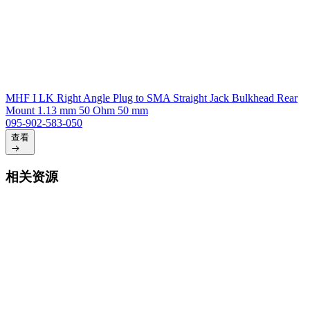
MHF I LK Right Angle Plug to SMA Straight Jack Bulkhead Rear
Mount 1.13 mm 50 Ohm 50 mm
095-902-583-050
查看
相关资源