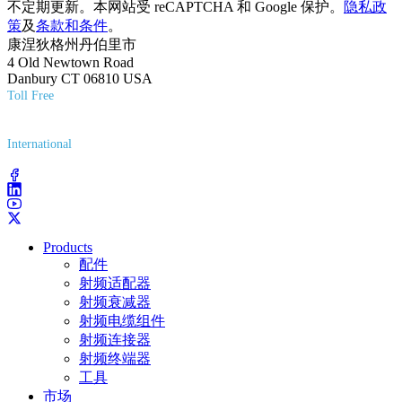
不定期更新。本网站受 reCAPTCHA 和 Google 保护。
隐私政
策
及
条款和条件
。
康涅狄格州丹伯里市
4 Old Newtown Road
Danbury CT 06810 USA
Toll Free
(800) 627-7100
International
(203) 743-9272
Products
配件
射频适配器
射频衰减器
射频电缆组件
射频连接器
射频终端器
工具
市场