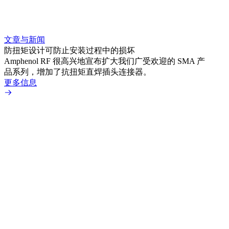
文章与新闻
文章
防扭矩设计可防止安装过程中的损坏
利用
Amphenol RF 很高兴地宣布扩大我们广受欢迎的 SMA 产
Amp
品系列，增加了抗扭矩直焊插头连接器。
专为低
更多信息
更多