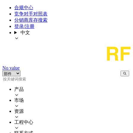
合规中心
竞争对手对照表
分销商库存搜索
登录/注册
中文
No value
产品
市场
资源
工程中心